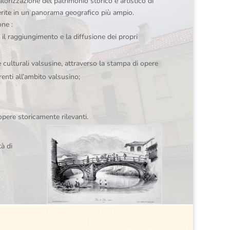
alorizzazione del patrimonio storico e artistico di
nserite in un panorama geografico più ampio.
one :
 il raggiungimento e la diffusione dei propri
 culturali valsusine, attraverso la stampa di opere
erenti all’ambito valsusino;
pere storicamente rilevanti.
à di