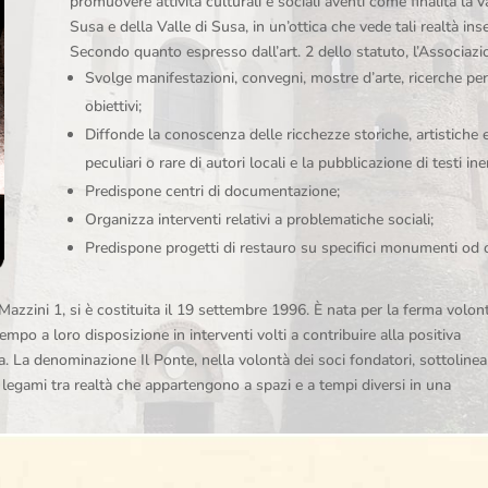
promuovere attività culturali e sociali aventi come finalità la v
Susa e della Valle di Susa, in un’ottica che vede tali realtà i
Secondo quanto espresso dall’art. 2 dello statuto, l’Associazi
Svolge manifestazioni, convegni, mostre d’arte, ricerche per
obiettivi;
Diffonde la conoscenza delle ricchezze storiche, artistiche e
peculiari o rare di autori locali e la pubblicazione di testi in
Predispone centri di documentazione;
Organizza interventi relativi a problematiche sociali;
Predispone progetti di restauro su specifici monumenti od o
Mazzini 1, si è costituita il 19 settembre 1996. È nata per la ferma volont
tempo a loro disposizione in interventi volti a contribuire alla positiva
sa. La denominazione Il Ponte, nella volontà dei soci fondatori, sottolinea
o legami tra realtà che appartengono a spazi e a tempi diversi in una