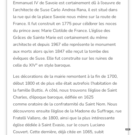
Emmanuel IV de Savoie est certainement dû à l’oeuvre de
l’architecte de Suse Carlo Andrea Rana, il est situé dans
la rue qui de la place Savoie nous mène sur la route de
France. Il fut construit en 1775 pour célébrer les noces
du prince avec Marie Clotilde de France. L’église des
Grâces de Sainte Marie est certainement du
même
architecte et depuis 1967 elle
représente le monument
aux morts
alors qu’en 1847 elle reçut la tombe
des
évêques de Suse. Elle fut construite
sur les ruines de
celle du XIV° en style
baroque.
Les décorations de la mairie remontent
à la fin de 1700,
début 1800 et de plus
elle était autrefois l’habitation de
la
famille Buttis. A côté, nous trouvons
l’église de Saint
Charles, d’époque
baroque, édifiée en 1625
comme
oratoire de la confraternité du Saint
Nom.
Nous
découvrons ensuite l’église de
la Madone du Suffrage, rue
Fratelli
Vallero, de 1800, ainsi que la plus
intéressante
église dédiée à Saint
Evasio, sur le cours Luciano
Couvert.
Cette dernière, déjà citée en 1065,
subit