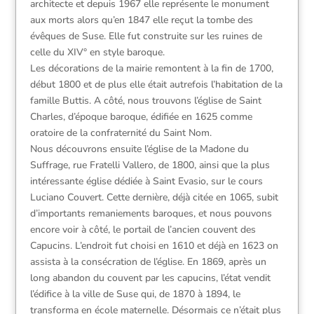
architecte et depuis 1967 elle représente le monument
aux morts alors qu’en 1847 elle reçut la tombe des
évêques de Suse. Elle fut construite sur les ruines de
celle du XIV° en style baroque.
Les décorations de la mairie remontent à la fin de 1700,
début 1800 et de plus elle était autrefois l’habitation de la
famille Buttis. A côté, nous trouvons l’église de Saint
Charles, d’époque baroque, édifiée en 1625 comme
oratoire de la confraternité du Saint Nom.
Nous découvrons ensuite l’église de la Madone du
Suffrage, rue Fratelli Vallero, de 1800, ainsi que la plus
intéressante église dédiée à Saint Evasio, sur le cours
Luciano Couvert. Cette dernière, déjà citée en 1065, subit
d’importants remaniements baroques, et nous pouvons
encore voir à côté, le portail de l’ancien couvent des
Capucins. L’endroit fut choisi en 1610 et déjà en 1623 on
assista à la consécration de l’église. En 1869, après un
long abandon du couvent par les capucins, l’état vendit
l’édifice à la ville de Suse qui, de 1870 à 1894, le
transforma en école maternelle. Désormais ce n’était plus