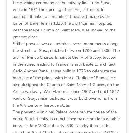
the opening ceremony of the railway line Turin-Susa,
while in 1871 the opening of the Frejus tunnel. In
addition, thanks to a munificent bequest made by the
baron of Berenfels in 1826, the old Pilgrims Hospital,
near the Major Church of Saint Mary, was moved to the
present place.
Still at present we can admire several monuments along
the streets of Susa, datable between 1700 and 1800. The
arch of Prince Charles Emanuel the IV of Savoy, located
in the street leading to France, is ascribable to architect
Carlo Andrea Rana. It was built in 1775 to celebrate the
marriage of the prince with Maria Clotilde of France. He
also designed the Church of Saint Mary of Graces, on the
Arena walkway, War Memorial since 1967 and until 1847
vault of Segusinian bishops. It was built over ruins from
the XIV century, baroque style.
The present Municipal Palace, once private house of the
noble Buttis family, is embellished by decorations datable
between late ‘700 and early ‘800. Nearby there is the
church of Saint Charles, Baroque age, erected on 1625 as