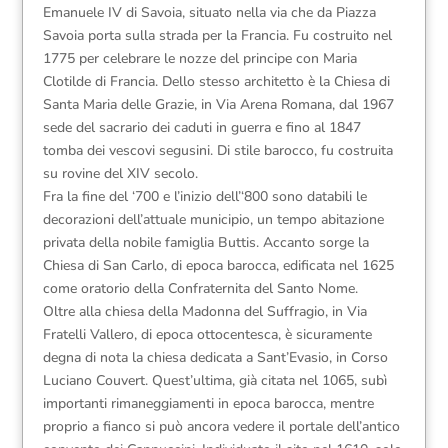
Emanuele IV di Savoia, situato nella via che da Piazza
Savoia porta sulla strada per la Francia. Fu costruito nel
1775 per celebrare le nozze del principe con Maria
Clotilde di Francia. Dello stesso architetto è la Chiesa di
Santa Maria delle Grazie, in Via Arena Romana, dal 1967
sede del sacrario dei caduti in guerra e fino al 1847
tomba dei vescovi segusini. Di stile barocco, fu costruita
su rovine del XIV secolo.
Fra la fine del ‘700 e l’inizio dell’‘800 sono databili le
decorazioni dell’attuale municipio, un tempo abitazione
privata della nobile famiglia Buttis. Accanto sorge la
Chiesa di San Carlo, di epoca barocca, edificata nel 1625
come oratorio della Confraternita del Santo Nome.
Oltre alla chiesa della Madonna del Suffragio, in Via
Fratelli Vallero, di epoca ottocentesca, è sicuramente
degna di nota la chiesa dedicata a Sant’Evasio, in Corso
Luciano Couvert. Quest’ultima, già citata nel 1065, subì
importanti rimaneggiamenti in epoca barocca, mentre
proprio a fianco si può ancora vedere il portale dell’antico