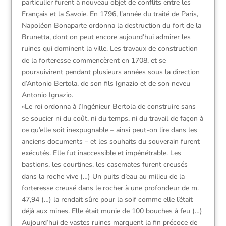
particulier furent à nouveau objet de conflits entre les
Français et la Savoie. En 1796, l’année du traité de Paris,
Napoléon Bonaparte ordonna la destruction du fort de la
Brunetta, dont on peut encore aujourd’hui admirer les
ruines qui dominent la ville. Les travaux de construction
de la forteresse commencèrent en 1708, et se
poursuivirent pendant plusieurs années sous la direction
d’Antonio Bertola, de son fils Ignazio et de son neveu
Antonio Ignazio.
«Le roi ordonna à l’Ingénieur Bertola de construire sans
se soucier ni du coût, ni du temps, ni du travail de façon à
ce qu’elle soit inexpugnable – ainsi peut-on lire dans les
anciens documents – et les souhaits du souverain furent
exécutés. Elle fut inaccessible et impénétrable. Les
bastions, les courtines, les casemates furent creusés
dans la roche vive (…) Un puits d’eau au milieu de la
forteresse creusé dans le rocher à une profondeur de m.
47,94 (…) la rendait sûre pour la soif comme elle l’était
déjà aux mines. Elle était munie de 100 bouches à feu (…)
Aujourd’hui de vastes ruines marquent la fin précoce de