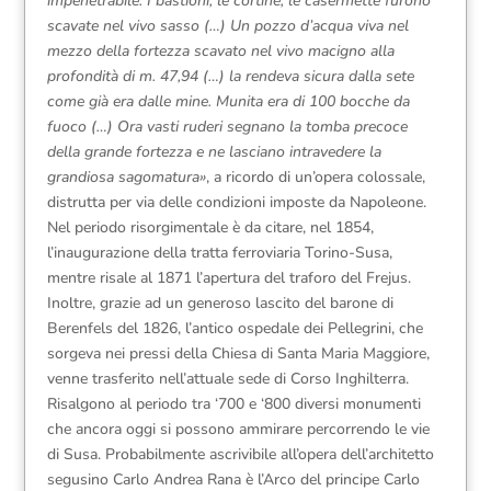
impenetrabile. I bastioni, le cortine, le casermette furono
scavate nel vivo sasso (…) Un pozzo d’acqua viva nel
mezzo della fortezza scavato nel vivo macigno alla
profondità di m. 47,94 (…) la rendeva sicura dalla sete
come già era dalle mine. Munita era di 100 bocche da
fuoco (…) Ora vasti ruderi segnano la tomba precoce
della grande fortezza e ne lasciano intravedere la
grandiosa sagomatura»
, a ricordo di un’opera colossale,
distrutta per via delle condizioni imposte da Napoleone.
Nel periodo risorgimentale è da citare, nel 1854,
l’inaugurazione della tratta ferroviaria Torino-Susa,
mentre risale al 1871 l’apertura del traforo del Frejus.
Inoltre, grazie ad un generoso lascito del barone di
Berenfels del 1826, l’antico ospedale dei Pellegrini, che
sorgeva nei pressi della Chiesa di Santa Maria Maggiore,
venne trasferito nell’attuale sede di Corso Inghilterra.
Risalgono al periodo tra ‘700 e ‘800 diversi monumenti
che ancora oggi si possono ammirare percorrendo le vie
di Susa. Probabilmente ascrivibile all’opera dell’architetto
segusino Carlo Andrea Rana è l’Arco del principe Carlo