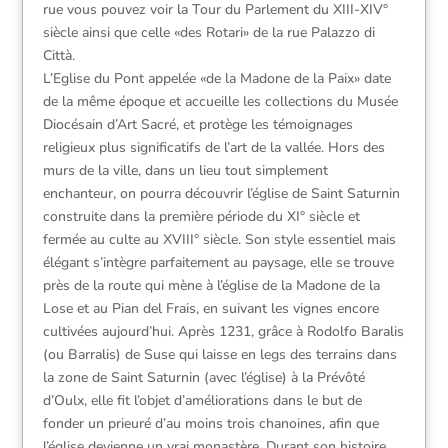
rue vous pouvez voir la Tour du Parlement du XIII-XIV°
siècle ainsi que celle «des Rotari» de la rue Palazzo di
Città.
L’Eglise du Pont appelée «de la Madone de la Paix» date
de la même époque et accueille les collections du Musée
Diocésain d’Art Sacré, et protège les témoignages
religieux plus significatifs de l’art de la vallée. Hors des
murs de la ville, dans un lieu tout simplement
enchanteur, on pourra découvrir l’église de Saint Saturnin
construite dans la première période du XI° siècle et
fermée au culte au XVIII° siècle. Son style essentiel mais
élégant s’intègre parfaitement au paysage, elle se trouve
près de la route qui mène à l’église de la Madone de la
Lose et au Pian del Frais, en suivant les vignes encore
cultivées aujourd’hui. Après 1231, grâce à Rodolfo Baralis
(ou Barralis) de Suse qui laisse en legs des terrains dans
la zone de Saint Saturnin (avec l’église) à la Prévôté
d’Oulx, elle fit l’objet d’améliorations dans le but de
fonder un prieuré d’au moins trois chanoines, afin que
l’église devienne un vrai monastère. Durant son histoire