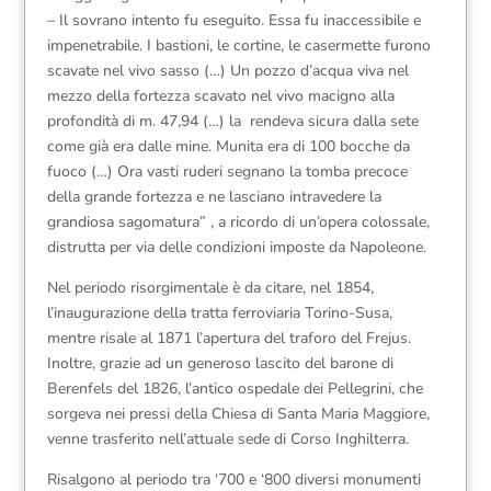
– Il sovrano intento fu eseguito. Essa fu inaccessibile e
impenetrabile. I bastioni, le cortine, le casermette furono
scavate nel vivo sasso (…) Un pozzo d’acqua viva nel
mezzo della fortezza scavato nel vivo macigno alla
profondità di m. 47,94 (…) la rendeva sicura dalla sete
come già era dalle mine. Munita era di 100 bocche da
fuoco (…) Ora vasti ruderi segnano la tomba precoce
della grande fortezza e ne lasciano intravedere la
grandiosa sagomatura” , a ricordo di un’opera colossale,
distrutta per via delle condizioni imposte da Napoleone.
Nel periodo risorgimentale è da citare, nel 1854,
l’inaugurazione della tratta ferroviaria Torino-Susa,
mentre risale al 1871 l’apertura del traforo del Frejus.
Inoltre, grazie ad un generoso lascito del barone di
Berenfels del 1826, l’antico ospedale dei Pellegrini, che
sorgeva nei pressi della Chiesa di Santa Maria Maggiore,
venne trasferito nell’attuale sede di Corso Inghilterra.
Risalgono al periodo tra ‘700 e ‘800 diversi monumenti