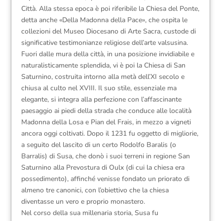
Città. Alla stessa epoca è poi riferibile la Chiesa del Ponte,
detta anche «Della Madonna della Pace», che ospita le
collezioni del Museo Diocesano di Arte Sacra, custode di
significative testimonianze religiose dell’arte valsusina.
Fuori dalle mura della città, in una posizione invidiabile e
naturalisticamente splendida, vi è poi la Chiesa di San
Saturnino, costruita intorno alla metà dell’XI secolo e
chiusa al culto nel XVIII. Il suo stile, essenziale ma
elegante, si integra alla perfezione con l’affascinante
paesaggio ai piedi della strada che conduce alle località
Madonna della Losa e Pian del Frais, in mezzo a vigneti
ancora oggi coltivati. Dopo il 1231 fu oggetto di migliorie,
a seguito del lascito di un certo Rodolfo Baralis (o
Barralis) di Susa, che donò i suoi terreni in regione San
Saturnino alla Prevostura di Oulx (di cui la chiesa era
possedimento), affinché venisse fondato un priorato di
almeno tre canonici, con l’obiettivo che la chiesa
diventasse un vero e proprio monastero.
Nel corso della sua millenaria storia, Susa fu